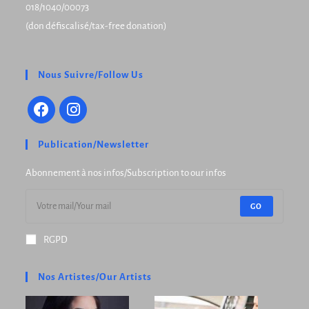
018/1040/00073
(don défiscalisé/tax-free donation)
Nous Suivre/Follow Us
Publication/Newsletter
Abonnement à nos infos/Subscription to our infos
GO
RGPD
Nos Artistes/Our Artists